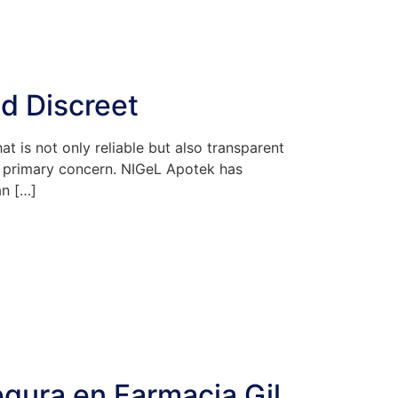
d Discreet
t is not only reliable but also transparent
 a primary concern. NIGeL Apotek has
an […]
gura en Farmacia Gil