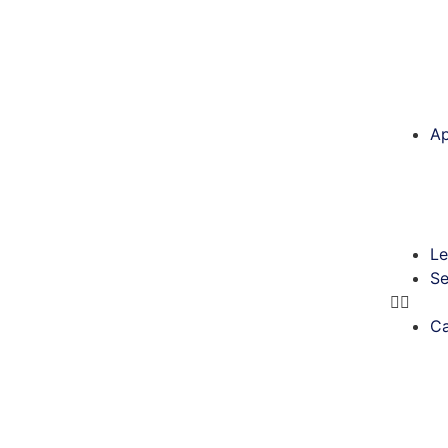
Ap
Le
Se
Ca